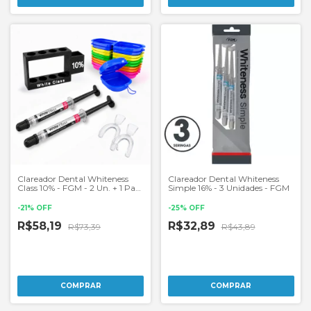
Clareador Dental Whiteness
Clareador Dental Whiteness
Class 10% - FGM - 2 Un. + 1 Par
Simple 16% - 3 Unidades - FGM
de Moldeira
-
21
%
OFF
-
25
%
OFF
R$58,19
R$32,89
R$73,39
R$43,89