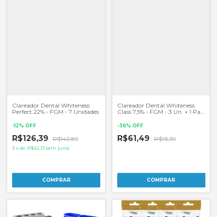
Clareador Dental Whiteness
Clareador Dental Whiteness
Perfect 22% - FGM - 7 Unidades
Class 7,5% - FGM - 3 Un. + 1 Par
de Moldeira
-
12
%
OFF
-
36
%
OFF
R$126,39
R$61,49
R$142,89
R$95,39
3
x
de
R$42,13
sem juros