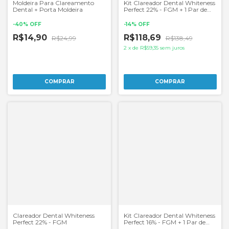
Moldeira Para Clareamento
Kit Clareador Dental Whiteness
Dental + Porta Moldeira
Perfect 22% - FGM + 1 Par de
Moldeira
-
40
%
OFF
-
14
%
OFF
R$14,90
R$118,69
R$24,99
R$138,49
2
x
de
R$59,35
sem juros
Clareador Dental Whiteness
Kit Clareador Dental Whiteness
Perfect 22% - FGM
Perfect 16% - FGM + 1 Par de
Moldeira