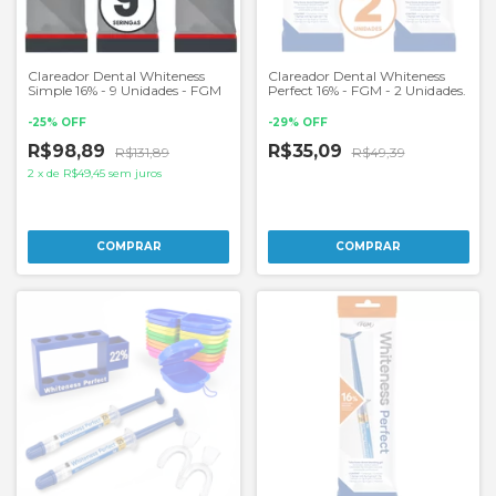
Clareador Dental Whiteness
Clareador Dental Whiteness
Simple 16% - 9 Unidades - FGM
Perfect 16% - FGM - 2 Unidades.
-
25
%
OFF
-
29
%
OFF
R$98,89
R$35,09
R$131,89
R$49,39
2
x
de
R$49,45
sem juros