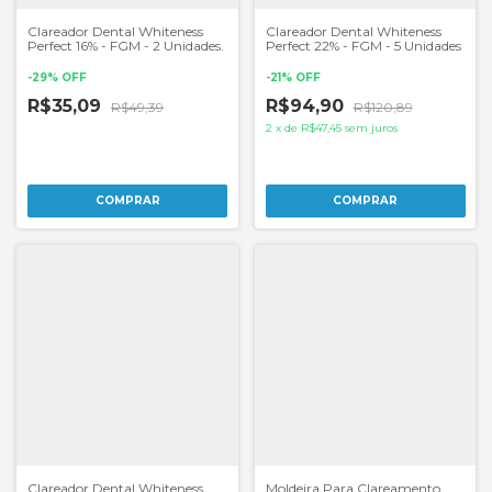
Clareador Dental Whiteness
Clareador Dental Whiteness
Perfect 16% - FGM - 2 Unidades.
Perfect 22% - FGM - 5 Unidades
-
29
%
OFF
-
21
%
OFF
R$35,09
R$94,90
R$49,39
R$120,89
2
x
de
R$47,45
sem juros
Clareador Dental Whiteness
Moldeira Para Clareamento