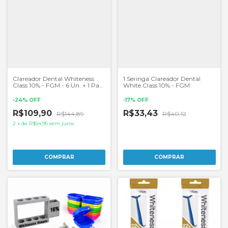
Clareador Dental Whiteness
1 Seringa Clareador Dental
Class 10% - FGM - 6 Un. + 1 Par
White Class 10% - FGM
de Moldeira
-
24
%
OFF
-
17
%
OFF
R$109,90
R$33,43
R$144,89
R$40,12
2
x
de
R$54,95
sem juros