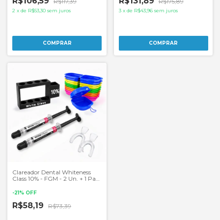
R$106,59
R$131,89
R$117,39
R$175,89
2
x
de
R$53,30
sem juros
3
x
de
R$43,96
sem juros
Clareador Dental Whiteness
Class 10% - FGM - 2 Un. + 1 Par
de Moldeira
-
21
%
OFF
R$58,19
R$73,39