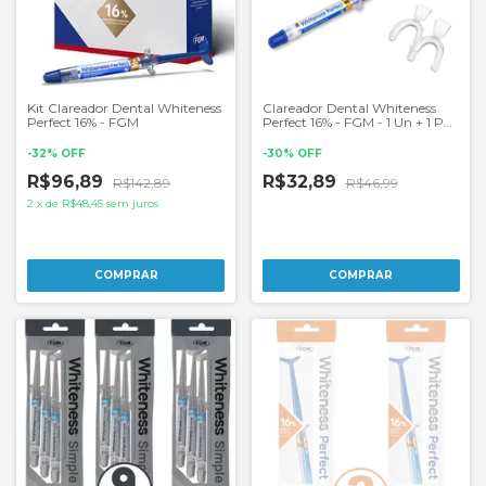
Kit Clareador Dental Whiteness
Clareador Dental Whiteness
Perfect 16% - FGM
Perfect 16% - FGM - 1 Un + 1 Par
de Moldeiras
-
32
%
OFF
-
30
%
OFF
R$96,89
R$32,89
R$142,89
R$46,99
2
x
de
R$48,45
sem juros