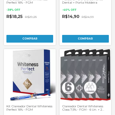
Perfect 16% - FGM
Dental + Porta Moldeira
-
38
%
OFF
-
40
%
OFF
R$18,25
R$14,90
R$29,25
R$24,99
Kit Clareador Dental Whiteness
Clareador Dental Whiteness
Perfect 16% - FGM
Class 7,5% - FGM - 6 Un. + 2
Pares de Moldeira