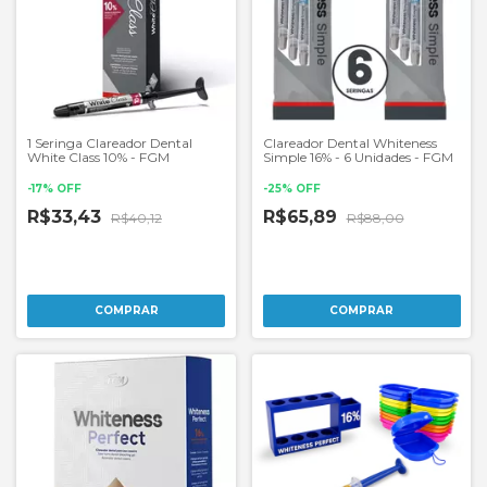
1 Seringa Clareador Dental
Clareador Dental Whiteness
White Class 10% - FGM
Simple 16% - 6 Unidades - FGM
-
17
%
OFF
-
25
%
OFF
R$33,43
R$65,89
R$40,12
R$88,00