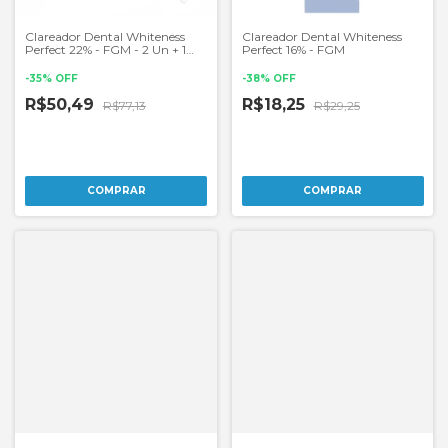
Clareador Dental Whiteness
Clareador Dental Whiteness
Perfect 22% - FGM - 2 Un + 1
Perfect 16% - FGM
Par de Moldeiras
-
35
%
OFF
-
38
%
OFF
R$50,49
R$18,25
R$77,13
R$29,25