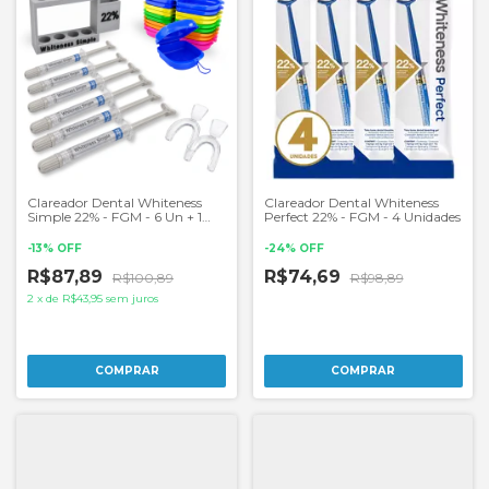
Clareador Dental Whiteness
Clareador Dental Whiteness
Simple 22% - FGM - 6 Un + 1
Perfect 22% - FGM - 4 Unidades
Par de Moldeiras
-
13
%
OFF
-
24
%
OFF
R$87,89
R$74,69
R$100,89
R$98,89
2
x
de
R$43,95
sem juros