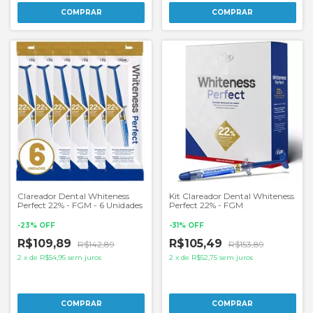
Clareador Dental Whiteness
Kit Clareador Dental Whiteness
Perfect 22% - FGM - 6 Unidades
Perfect 22% - FGM
-
23
%
OFF
-
31
%
OFF
R$109,89
R$105,49
R$142,89
R$153,89
2
x
de
R$54,95
sem juros
2
x
de
R$52,75
sem juros