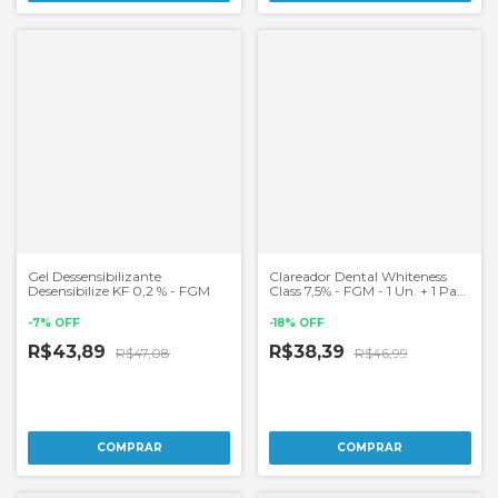
Gel Dessensibilizante
Clareador Dental Whiteness
Desensibilize KF 0,2 % - FGM
Class 7,5% - FGM - 1 Un. + 1 Par
de Moldeira
-
7
%
OFF
-
18
%
OFF
R$43,89
R$38,39
R$47,08
R$46,99