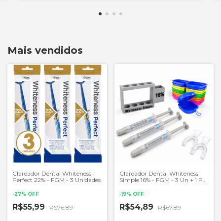
Mais vendidos
Clareador Dental Whiteness
Clareador Dental Whiteness
Perfect 22% - FGM - 3 Unidades
Simple 16% - FGM - 3 Un + 1 Par
de Moldeiras
-
27
%
OFF
-
19
%
OFF
R$55,99
R$54,89
R$76,89
R$67,89