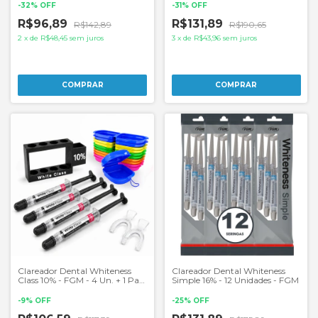
-
32
%
OFF
-
31
%
OFF
R$96,89
R$131,89
R$142,89
R$190,65
2
x
de
R$48,45
sem juros
3
x
de
R$43,96
sem juros
Clareador Dental Whiteness
Clareador Dental Whiteness
Class 10% - FGM - 4 Un. + 1 Par
Simple 16% - 12 Unidades - FGM
de Moldeira
-
9
%
OFF
-
25
%
OFF