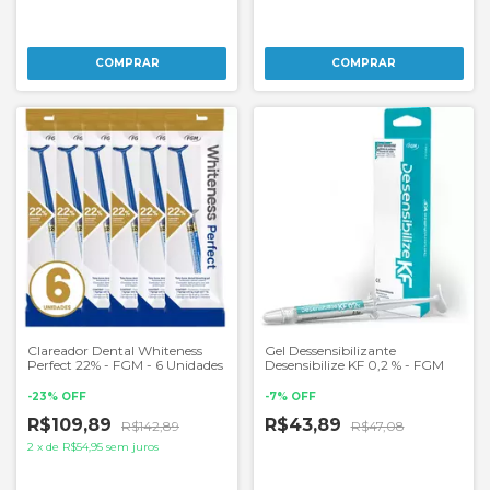
Clareador Dental Whiteness
Gel Dessensibilizante
Perfect 22% - FGM - 6 Unidades
Desensibilize KF 0,2 % - FGM
-
23
%
OFF
-
7
%
OFF
R$109,89
R$43,89
R$142,89
R$47,08
2
x
de
R$54,95
sem juros