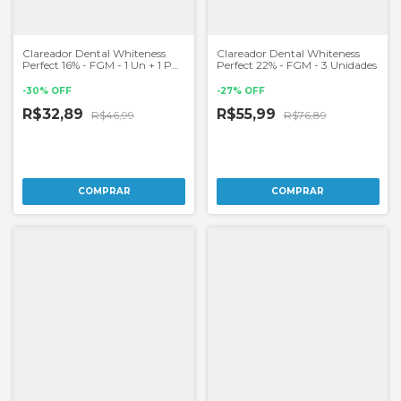
Clareador Dental Whiteness
Clareador Dental Whiteness
Perfect 16% - FGM - 1 Un + 1 Par
Perfect 22% - FGM - 3 Unidades
de Moldeiras
-
30
%
OFF
-
27
%
OFF
R$32,89
R$55,99
R$46,99
R$76,89