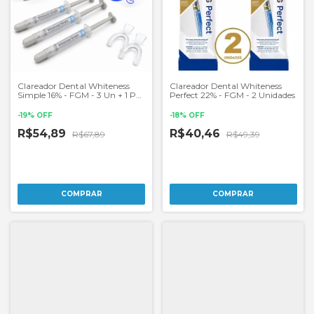
Clareador Dental Whiteness
Clareador Dental Whiteness
Simple 16% - FGM - 3 Un + 1 Par
Perfect 22% - FGM - 2 Unidades
de Moldeiras
-
19
%
OFF
-
18
%
OFF
R$54,89
R$40,46
R$67,89
R$49,39