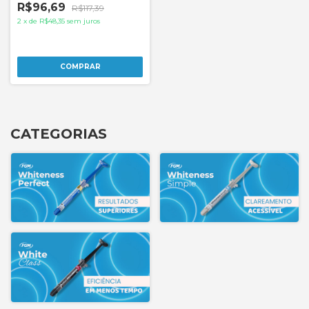
R$96,69
R$117,39
2
x
de
R$48,35
sem juros
CATEGORIAS