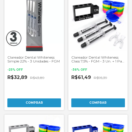
Clareador Dental Whiteness
Clareador Dental Whiteness
Simple 22% - 3 Unidades - FGM
Class 7,5% - FGM - 3 Un. + 1 Par
de Moldeira
-
25
%
OFF
-
36
%
OFF
R$32,89
R$61,49
R$43,89
R$95,39