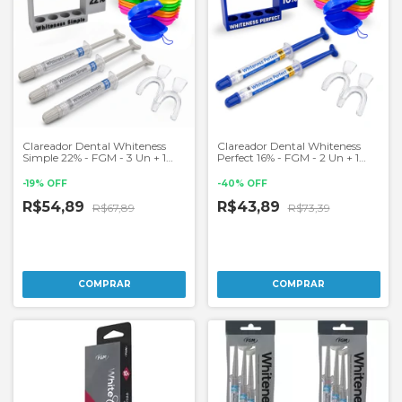
Clareador Dental Whiteness
Clareador Dental Whiteness
Simple 22% - FGM - 3 Un + 1
Perfect 16% - FGM - 2 Un + 1
Par de Moldeiras
Par de Moldeiras
-
19
%
OFF
-
40
%
OFF
R$54,89
R$43,89
R$67,89
R$73,39