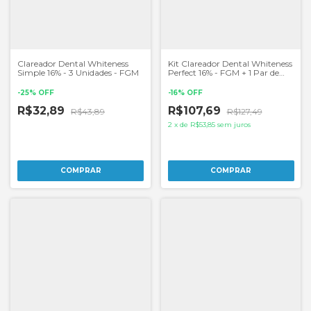
Clareador Dental Whiteness
Kit Clareador Dental Whiteness
Simple 16% - 3 Unidades - FGM
Perfect 16% - FGM + 1 Par de
Moldeira
-
25
%
OFF
-
16
%
OFF
R$32,89
R$107,69
R$43,89
R$127,49
2
x
de
R$53,85
sem juros