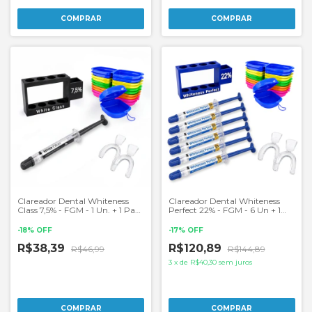
Clareador Dental Whiteness
Clareador Dental Whiteness
Class 7,5% - FGM - 1 Un. + 1 Par
Perfect 22% - FGM - 6 Un + 1
de Moldeira
Par de Moldeiras
-
18
%
OFF
-
17
%
OFF
R$38,39
R$120,89
R$46,99
R$144,89
3
x
de
R$40,30
sem juros