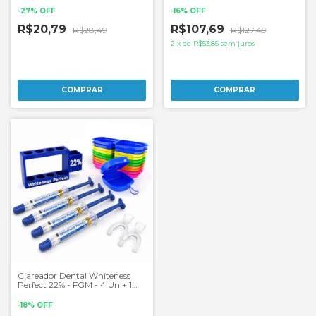
-
27
%
OFF
-
16
%
OFF
R$20,79
R$107,69
R$28,49
R$127,49
2
x
de
R$53,85
sem juros
Clareador Dental Whiteness
Perfect 22% - FGM - 4 Un + 1
Par de Moldeiras
-
18
%
OFF