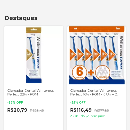
Destaques
Clareador Dental Whiteness
Clareador Dental Whiteness
Perfect 22% - FGM
Perfect 16% - FGM - 6 Un + 2
Pares de Moldeiras
-
27
%
OFF
-
35
%
OFF
R$20,79
R$116,49
R$28,49
R$177,89
2
x
de
R$58,25
sem juros