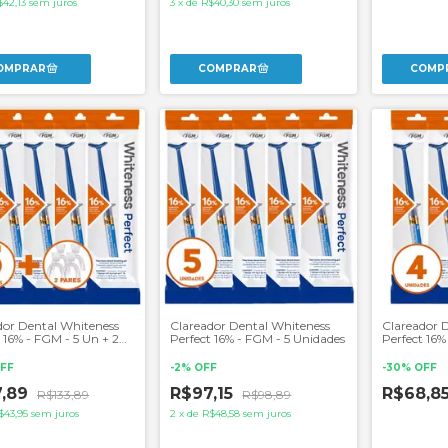
$42,13
sem juros
3
x
de
R$40,30
sem juros
dor Dental Whiteness
Clareador Dental Whiteness
Clareador 
 16% - FGM - 5 Un + 2
Perfect 16% - FGM - 5 Unidades
Perfect 16%
e Moldeiras
Unidades
FF
-
2
%
OFF
-
30
%
OFF
7,89
R$97,15
R$68,8
R$133,89
R$98,89
$43,95
sem juros
2
x
de
R$48,58
sem juros