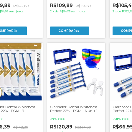
9,89
R$109,89
R$105,
R$142,89
R$164,89
$54,95
sem juros
2
x
de
R$54,95
sem juros
2
x
de
R$52,7
dor Dental Whiteness
Clareador Dental Whiteness
Clareador 
t 22% - FGM - 7
Perfect 22% - FGM - 6 Un + 1
Perfect 22%
es
Par de Moldeiras
Par de Mold
FF
-
17
%
OFF
-
30
%
OFF
6,39
R$120,89
R$66,9
R$142,89
R$144,89