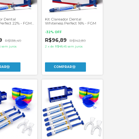
or Dental
Kit Clareador Dental
Perfect 22% - FGM
Whiteness Perfect 16% - FGM
Moldeira
-
32
%
OFF
69
R$96,89
R$138,49
R$142,89
5
sem juros
2
x
de
R$48,45
sem juros