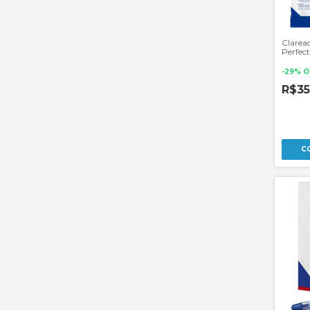
Clarea
Perfect
Unidad
-
29
%
O
R$3