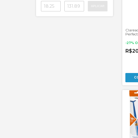
APLICAR
Clarea
Perfec
-
27
%
O
R$2