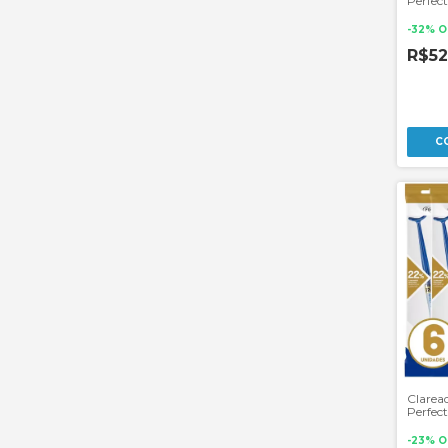
Perfec
-
32
%
O
R$5
Clarea
Perfec
Unidad
-
23
%
O