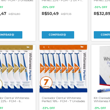
t 16% - FGM - 3 Unidades
Perfect 22% - FGM - 2 Un + 1
Perfect 22%
Par de Moldeiras
Par de Mold
FF
-
35
%
OFF
-
30
%
OFF
2,47
R$50,49
R$32,8
R$76,89
R$77,13
dor Dental Whiteness
Clareador Dental Whiteness
Kit Claread
t 22% - FGM - 6
Perfect 16% - FGM - 7 Unidades
Whiteness 
es
FF
-
33
%
OFF
-
31
%
OFF