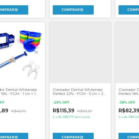
dor Dental Whiteness
Clareador Dental Whiteness
Clareador 
 16% - FGM - 1 Un + 1
Perfect 22% - FGM - 5 Un + 2
Perfect 16%
 Moldeiras
Pares de Moldeiras
Pares de Mo
FF
-
29
%
OFF
-
38
%
OFF
2,89
R$115,39
R$82,3
R$46,99
R$161,39
2
x
de
R$57,70
sem juros
2
x
de
R$41,2