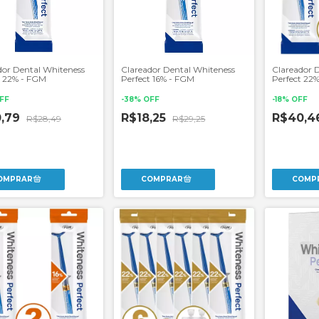
dor Dental Whiteness
Clareador Dental Whiteness
Clareador 
t 22% - FGM
Perfect 16% - FGM
Perfect 22%
Unidades
FF
-
38
%
OFF
-
18
%
OFF
0,79
R$18,25
R$40,4
R$28,49
R$29,25