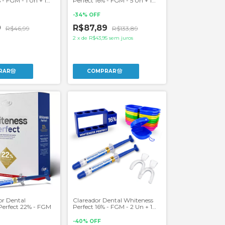
 - FGM - 1 Un + 1
Perfect 16% - FGM - 5 Un + 1
eiras
Par de Moldeiras
-
34
%
OFF
9
R$87,89
R$46,99
R$133,89
2
x
de
R$43,95
sem juros
or Dental
Clareador Dental Whiteness
Perfect 22% - FGM
Perfect 16% - FGM - 2 Un + 1
Par de Moldeiras
-
40
%
OFF