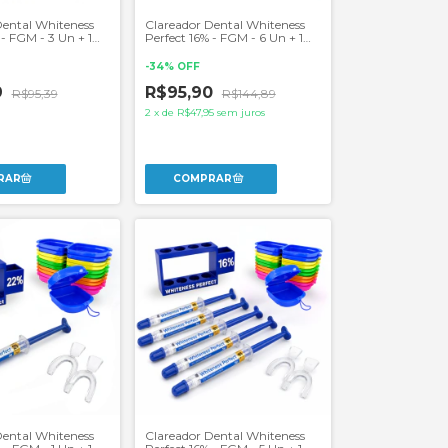
Dental Whiteness
Clareador Dental Whiteness
 - FGM - 3 Un + 1
Perfect 16% - FGM - 6 Un + 1
eiras
Par de Moldeiras
-
34
%
OFF
9
R$95,90
R$95,39
R$144,89
2
x
de
R$47,95
sem juros
Dental Whiteness
Clareador Dental Whiteness