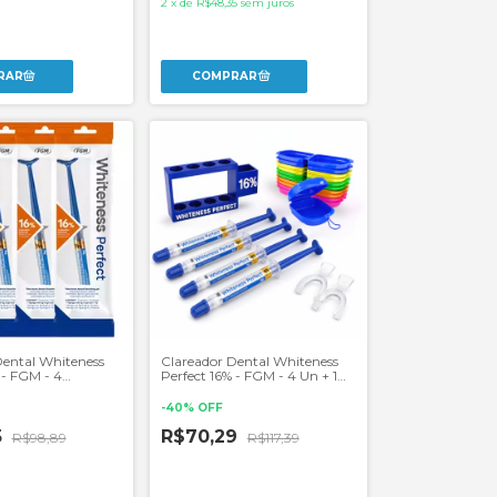
2
x
de
R$48,35
sem juros
Dental Whiteness
Clareador Dental Whiteness
 - FGM - 4
Perfect 16% - FGM - 4 Un + 1
Par de Moldeiras
-
40
%
OFF
5
R$70,29
R$98,89
R$117,39