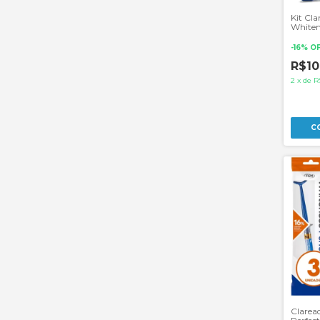
Kit Cla
Whiten
1 Par d
-
16
%
O
R$10
2
x
de
R
Clarea