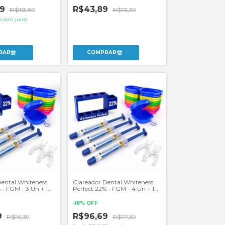
49
R$43,89
R$153,89
R$73,39
5
sem juros
Dental Whiteness
Clareador Dental Whiteness
 - FGM - 3 Un + 1
Perfect 22% - FGM - 4 Un + 1
eiras
Par de Moldeiras
-
18
%
OFF
9
R$96,69
R$95,39
R$117,39