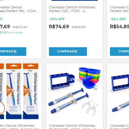
reador Dental
Clareador Dental Whiteness
Clareador 
ess Perfect 16% - FGM +
Perfect 22% - FGM - 4
Perfect 16%
e Moldeira
Unidades
Par de Mold
FF
-
24
%
OFF
-
42
%
OFF
7,69
R$74,69
R$54,8
R$127,49
R$98,89
$53,85
sem juros
dor Dental Whiteness
Clareador Dental Whiteness
Clareador 