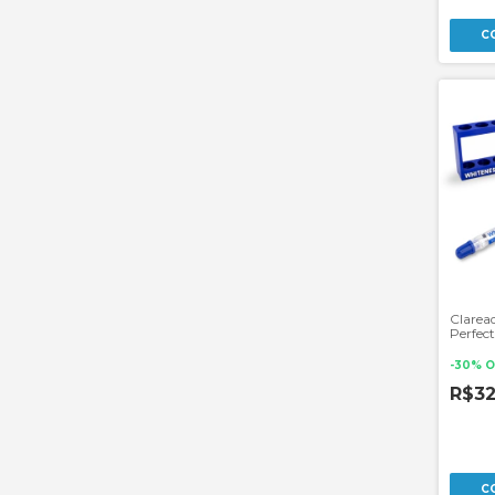
Clarea
Perfect
Par de
-
30
%
O
R$3