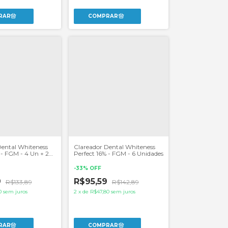
Dental Whiteness
Clareador Dental Whiteness
 - FGM - 4 Un + 2
Perfect 16% - FGM - 6 Unidades
ldeiras
-
33
%
OFF
9
R$95,59
R$133,89
R$142,89
0
sem juros
2
x
de
R$47,80
sem juros