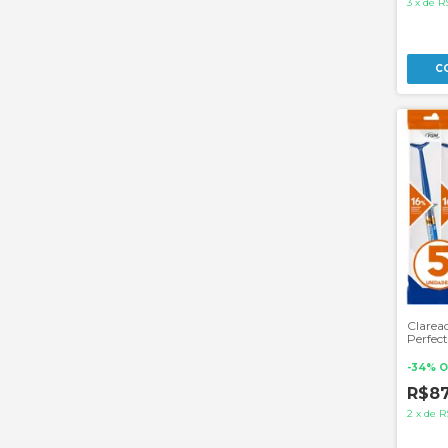
3
x
de
R
Clarea
Perfect
Pares d
-
34
%
O
R$8
2
x
de
R