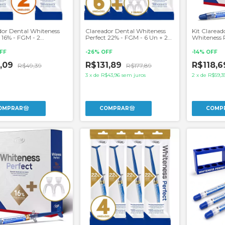
dor Dental Whiteness
Clareador Dental Whiteness
Kit Claread
 16% - FGM - 2
Perfect 22% - FGM - 6 Un + 2
Whiteness 
es.
Pares de Moldeiras
+ 1 Par de 
FF
-
26
%
OFF
-
14
%
OFF
5,09
R$131,89
R$118,
R$49,39
R$177,89
3
x
de
R$43,96
sem juros
2
x
de
R$59,3