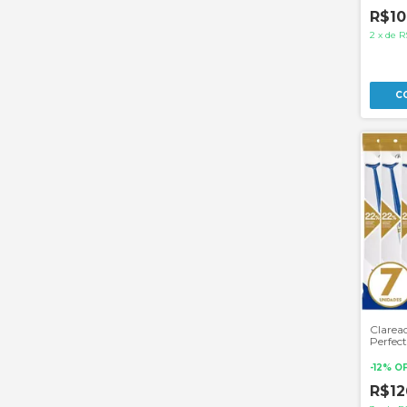
R$10
2
x
de
R
Clarea
Perfec
Unidad
-
12
%
O
R$12