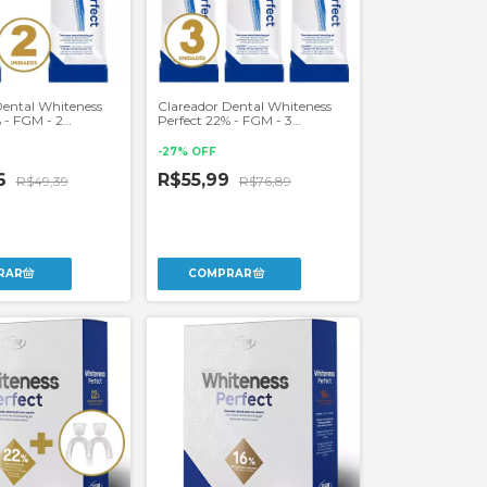
Dental Whiteness
Clareador Dental Whiteness
 - FGM - 2
Perfect 22% - FGM - 3
Unidades
-
27
%
OFF
6
R$55,99
R$49,39
R$76,89