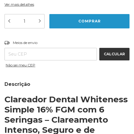
Ver mais detalhes
ALTERAR CEP
Entregas para o CEP:
Meios de envio
CALCULAR
Não sei meu CEP
Descrição
Clareador Dental Whiteness
Simple 16% FGM com 6
Seringas – Clareamento
Intenso, Seguro e de