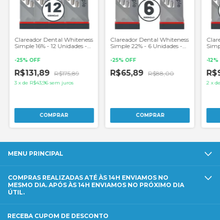
Clareador Dental Whiteness
Clareador Dental Whiteness
Clar
Simple 16% - 12 Unidades -
Simple 22% - 6 Unidades -
Simp
FGM
FGM
Pare
-
25
%
OFF
-
25
%
OFF
-
12
%
R$131,89
R$65,89
R$
R$175,89
R$88,00
3
x
de
R$43,96
sem juros
2
x
d
MENU PRINCIPAL
COMPRAS REALIZADAS ATÉ ÀS 14H ENVIAMOS NO
MESMO DIA. APÓS ÀS 14H ENVIAMOS NO PRÓXIMO DIA
ÚTIL.
RECEBA CUPOM DE DESCONTO