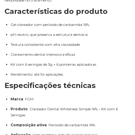
flexibilidade no tratamento.
Características do produto
Gel clareador com peróxido de carbamida 16%
pH neutro, que preserva a estrutura dentária
Textura consistente com alta viscosidade
Clareamento dental intensivo e eficaz
Kit com 6 seringas de 3g + 6 ponteiras aplicadoras
Rendimento: até 54 aplicações
Especificações técnicas
Marca
: FGM
Produto
: Clareador Dental Whiteness Simple 16% – Kit com 6
Seringas
Composição ativa
: Peróxido de carbamida 16%
Aplicação
: com moldeira individual (não inclusa)