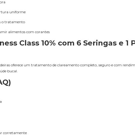
hora
ertura uniforme
ós o tratamento
sumir alimentos com corantes
ness Class 10% com 6 Seringas e 1 
ldeiras oferece um tratamento de clareamento completo, seguro e com rendim
aúde bucal.
AQ)
ga
ar corretamente