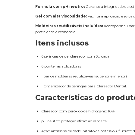
Fórmula com pH neutro:
Garante a integridade da estr
Gel com alta viscosidade:
Facilita a aplicação e evit
Moldeiras reutilizáveis incluídas:
Acompanha 1 par d
praticidade e economia.
Itens inclusos
6 seringas de gel clareador com 3g cada
6 ponteiras aplicadoras
1 par de moldeiras reutilizáveis (superior e inferior)
1 Organizador de Seringas para Clareador Dental.
Características do produt
Clareador com peróxido de hidrogênio 10%
pH neutro: proteção eficaz ao esmalte
Ação antissensibilidade: nitrato de potássio + fluoreto d