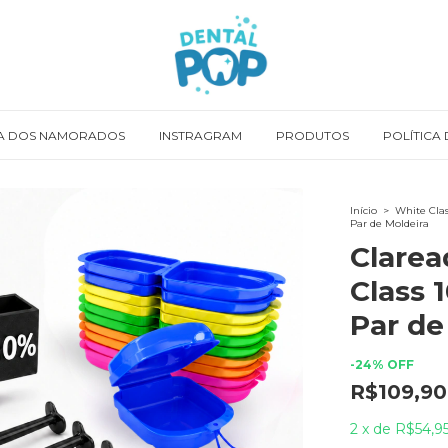
A DOS NAMORADOS
INSTRAGRAM
PRODUTOS
POLÍTICA
Início
>
White Clas
Par de Moldeira
Clarea
Class 1
Par de
-
24
%
OFF
R$109,90
2
x
de
R$54,9