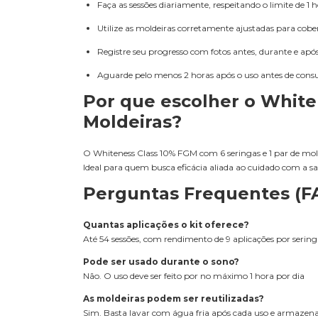
Faça as sessões diariamente, respeitando o limite de 1 
Utilize as moldeiras corretamente ajustadas para cob
Registre seu progresso com fotos antes, durante e ap
Aguarde pelo menos 2 horas após o uso antes de con
Por que escolher o White
Moldeiras?
O Whiteness Class 10% FGM com 6 seringas e 1 par de mo
Ideal para quem busca eficácia aliada ao cuidado com a s
Perguntas Frequentes (F
Quantas aplicações o kit oferece?
Até 54 sessões, com rendimento de 9 aplicações por serin
Pode ser usado durante o sono?
Não. O uso deve ser feito por no máximo 1 hora por dia
As moldeiras podem ser reutilizadas?
Sim. Basta lavar com água fria após cada uso e armazen