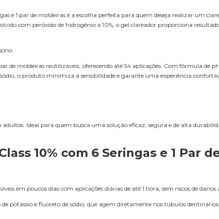
s e 1 par de moldeiras é a escolha perfeita para quem deseja realizar um cla
lvido com peróxido de hidrogênio a 10%, o gel clareador proporciona resultado
sono.
 1 par de moldeiras reutilizáveis, oferecendo até 54 aplicações. Com fórmula de 
de sódio, o produto minimiza a sensibilidade e garante uma experiência confortá
m adultos. Ideal para quem busca uma solução eficaz, segura e de alta durabili
Class 10% com 6 Seringas e 1 Par d
síveis em poucos dias com aplicações diárias de até 1 hora, sem riscos de danos
de potássio e fluoreto de sódio, que agem diretamente nos túbulos dentinários