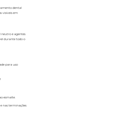
reamento dental
s visíveis em
pH neutro e agentes
vel durante todo o
dade para uso
e
 ao esmalte.
 e nas terminações