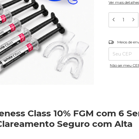
Ver mais detalhe
Entregas para o
Meios de en
Não sei meu CE
eness Class 10% FGM com 6 Se
– Clareamento Seguro com Alta