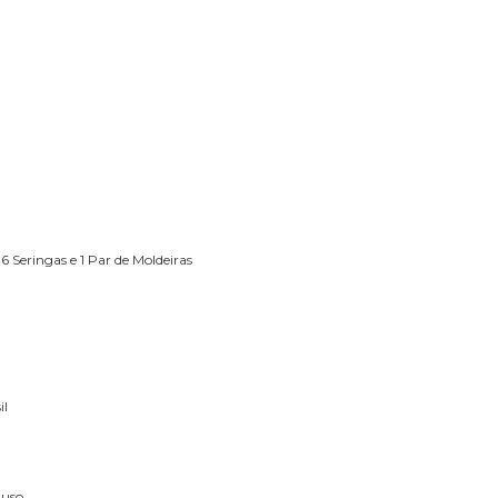
 Seringas e 1 Par de Moldeiras
il
 uso