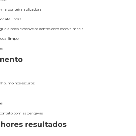
com a ponteira aplicadora
or até 1 hora
gue a boca e escove os dentes com escova macia
local limpo
es
amento
nho, molhos escuros)
as
r contato com as gengivas
hores resultados