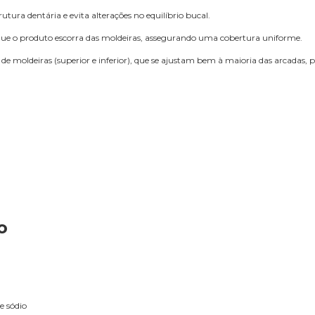
utura dentária e evita alterações no equilíbrio bucal.
a que o produto escorra das moldeiras, assegurando uma cobertura uniforme.
e moldeiras (superior e inferior), que se ajustam bem à maioria das arcadas
o
e sódio