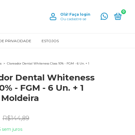
0
Olá!
Faça login
Ou cadastre-se
 DE PRIVACIDADE
ESTOJOS
s
>
Clareador Dental Whiteness Class 10% - FGM - 6 Un. + 1
dor Dental Whiteness
0% - FGM - 6 Un. + 1
 Moldeira
R$144,89
5
sem juros