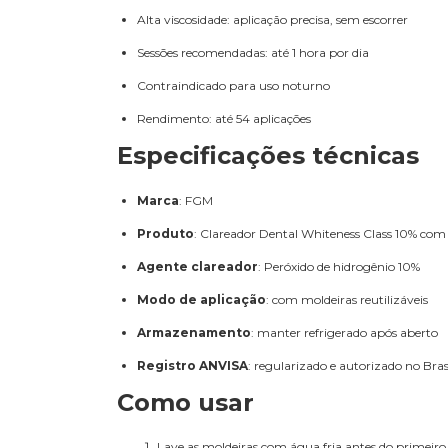
Alta viscosidade: aplicação precisa, sem escorrer
Sessões recomendadas: até 1 hora por dia
Contraindicado para uso noturno
Rendimento: até 54 aplicações
Especificações técnicas
Marca
: FGM
Produto
: Clareador Dental Whiteness Class 10% com 6
Agente clareador
: Peróxido de hidrogênio 10%
Modo de aplicação
: com moldeiras reutilizáveis
Armazenamento
: manter refrigerado após aberto
Registro ANVISA
: regularizado e autorizado no Bras
Como usar
Lave as moldeiras com água fria antes do primeiro