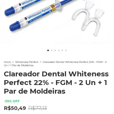
Início
>
Whiteness Perfect
>
Clareador Dental Whiteness Perfect 22% - FGM - 2
Un + 1 Par de Moldeiras
Clareador Dental Whiteness
Perfect 22% - FGM - 2 Un + 1
Par de Moldeiras
-
35
%
OFF
R$50,49
R$77,13