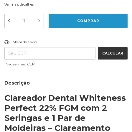
Ver mais detalhes
ALTERAR CEP
Entregas para o CEP:
Meios de envio
CALCULAR
Não sei meu CEP
Descrição
Clareador Dental Whiteness
Perfect 22% FGM com 2
Seringas e 1 Par de
Moldeiras – Clareamento