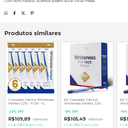
Com bons hábitos, os efeitos podem durar vários meses
Produtos similares
Clareador Dental Whiteness
Kit Clareador Dental
Kit 
Perfect 22% - FGM - 6
Whiteness Perfect 22% -
Whit
Unidades
FGM
FGM 
-
23
%
OFF
-
31
%
OFF
-
14
R$109,89
R$105,49
R$
R$142,89
R$153,89
2
x
de
R$54,95
sem juros
2
x
de
R$52,75
sem juros
2
x
d