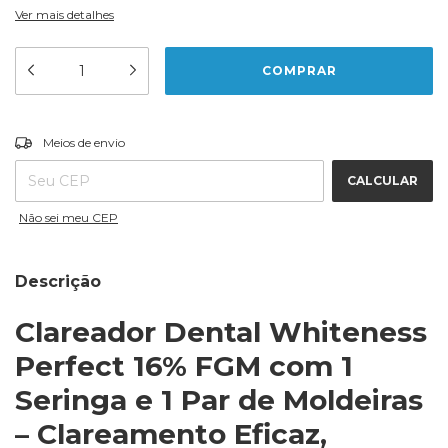
Ver mais detalhes
ALTERAR CEP
Entregas para o CEP:
Meios de envio
CALCULAR
Não sei meu CEP
Descrição
Clareador Dental Whiteness
Perfect 16% FGM com 1
Seringa e 1 Par de Moldeiras
– Clareamento Eficaz,