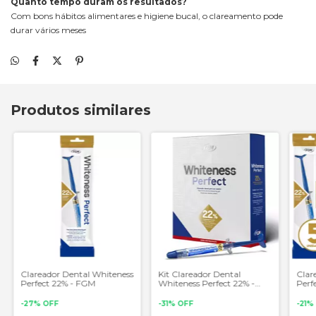
Quanto tempo duram os resultados?
Com bons hábitos alimentares e higiene bucal, o clareamento pode
durar vários meses
Produtos similares
Clareador Dental Whiteness
Kit Clareador Dental
Clar
Perfect 22% - FGM
Whiteness Perfect 22% -
Perf
FGM
Unid
-
27
%
OFF
-
31
%
OFF
-
21
%