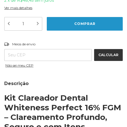
2
x
de
R$48,45
sem juros
Ver mais detalhes
ALTERAR CEP
Entregas para o CEP:
Meios de envio
CALCULAR
Não sei meu CEP
Descrição
Kit Clareador Dental
Whiteness Perfect 16% FGM
– Clareamento Profundo,
Seguro e com Itens