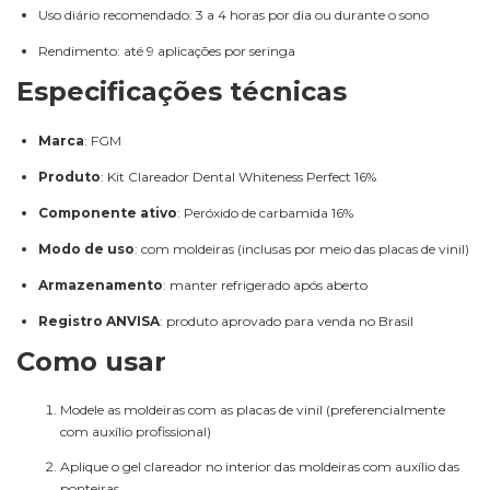
Uso diário recomendado: 3 a 4 horas por dia ou durante o sono
Rendimento: até 9 aplicações por seringa
Especificações técnicas
Marca
: FGM
Produto
: Kit Clareador Dental Whiteness Perfect 16%
Componente ativo
: Peróxido de carbamida 16%
Modo de uso
: com moldeiras (inclusas por meio das placas de vinil)
Armazenamento
: manter refrigerado após aberto
Registro ANVISA
: produto aprovado para venda no Brasil
Como usar
Modele as moldeiras com as placas de vinil (preferencialmente
com auxílio profissional)
Aplique o gel clareador no interior das moldeiras com auxílio das
ponteiras