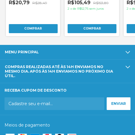
R$20,79
R$105,49
R$
R$28,49
R$153,89
2
x
de
R$52,75
sem juros
2
x
d
MENU PRINCIPAL
COMPRAS REALIZADAS ATÉ ÀS 14H ENVIAMOS NO
MESMO DIA. APÓS ÀS 14H ENVIAMOS NO PRÓXIMO DIA
ÚTIL.
RECEBA CUPOM DE DESCONTO
Meios de pagamento