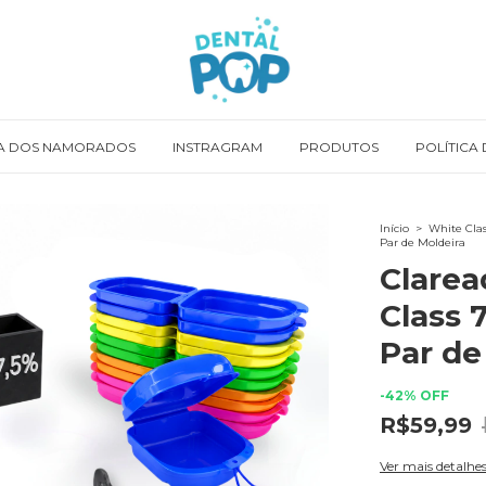
A DOS NAMORADOS
INSTRAGRAM
PRODUTOS
POLÍTICA
Início
>
White Clas
Par de Moldeira
Clarea
Class 7
Par de
-
42
%
OFF
R$59,99
Ver mais detalhe