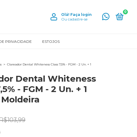
0
Olá!
Faça login
Ou cadastre-se
 DE PRIVACIDADE
ESTOJOS
s
>
Clareador Dental Whiteness Class 7,5% - FGM - 2 Un. + 1
dor Dental Whiteness
,5% - FGM - 2 Un. + 1
 Moldeira
R$103,99
s