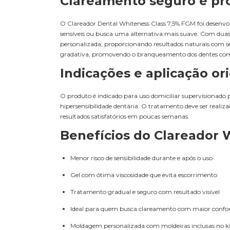
Clareamento seguro e pro
O Clareador Dental Whiteness Class 7,5% FGM foi desenvol
sensíveis ou busca uma alternativa mais suave. Com duas 
personalizada, proporcionando resultados naturais com 
gradativa, promovendo o branqueamento dos dentes com 
Indicações e aplicação or
O produto é indicado para uso domiciliar supervisionado
hipersensibilidade dentária. O tratamento deve ser reali
resultados satisfatórios em poucas semanas.
Benefícios do Clareador 
Menor risco de sensibilidade durante e após o uso
Gel com ótima viscosidade que evita escorrimento
Tratamento gradual e seguro com resultado visível
Ideal para quem busca clareamento com maior confo
Moldagem personalizada com moldeiras inclusas no ki