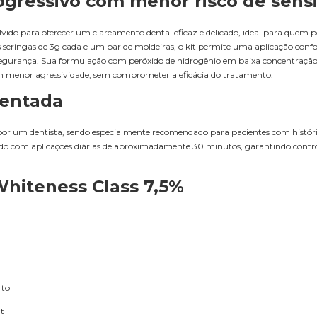
gressivo com menor risco de sensi
vido para oferecer um clareamento dental eficaz e delicado, ideal para quem p
seringas de 3g cada e um par de moldeiras, o kit permite uma aplicação confo
segurança. Sua formulação com peróxido de hidrogênio em baixa concentraçã
menor agressividade, sem comprometer a eficácia do tratamento.
ientada
 por um dentista, sendo especialmente recomendado para pacientes com histór
zado com aplicações diárias de aproximadamente 30 minutos, garantindo contro
Whiteness Class 7,5%
rto
t