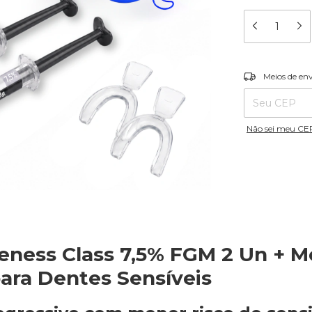
Entregas para o
Meios de en
Não sei meu CE
eness Class 7,5% FGM 2 Un + M
para Dentes Sensíveis