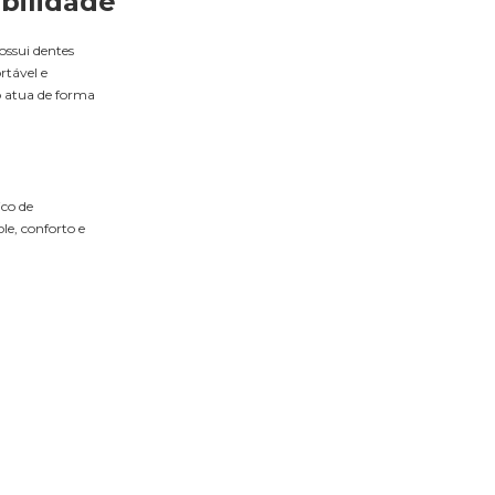
bilidade
ossui dentes
rtável e
o atua de forma
ico de
le, conforto e