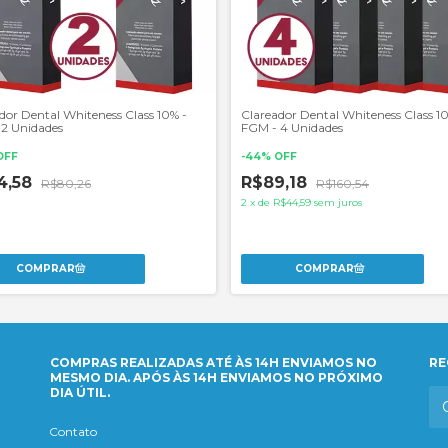
dor Dental Whiteness Class 10% -
Clareador Dental Whiteness Class 1
2 Unidades
FGM - 4 Unidades
OFF
-
44
%
OFF
4,58
R$89,18
R$80,26
R$160,54
2
x
de
R$44,59
sem juros
COMPRAS REALIZADAS ATÉ ÀS 14H ENVIAMOS NO
RE
MESMO DIA. APÓS ÀS 14H ENVIAMOS NO PRÓXIMO
DIA ÚTIL.
Contato