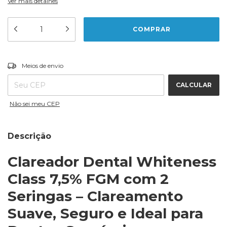
Ver mais detalhes
ALTERAR CEP
Entregas para o CEP:
Meios de envio
CALCULAR
Não sei meu CEP
Descrição
Clareador Dental Whiteness
Class 7,5% FGM com 2
Seringas – Clareamento
Suave, Seguro e Ideal para