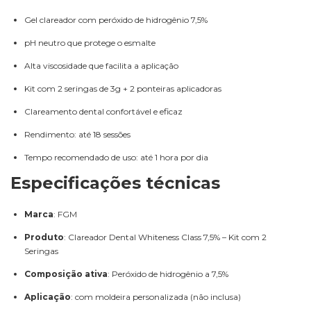
Gel clareador com peróxido de hidrogênio 7,5%
pH neutro que protege o esmalte
Alta viscosidade que facilita a aplicação
Kit com 2 seringas de 3g + 2 ponteiras aplicadoras
Clareamento dental confortável e eficaz
Rendimento: até 18 sessões
Tempo recomendado de uso: até 1 hora por dia
Especificações técnicas
Marca
: FGM
Produto
: Clareador Dental Whiteness Class 7,5% – Kit com 2
Seringas
Composição ativa
: Peróxido de hidrogênio a 7,5%
Aplicação
: com moldeira personalizada (não inclusa)