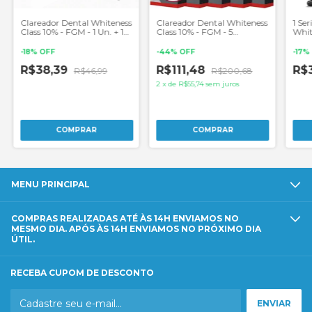
Clareador Dental Whiteness
Clareador Dental Whiteness
1 Se
Class 10% - FGM - 1 Un. + 1
Class 10% - FGM - 5
Whit
Par de Moldeira
Unidades
-
18
%
OFF
-
44
%
OFF
-
17
%
R$38,39
R$111,48
R$
R$46,99
R$200,68
2
x
de
R$55,74
sem juros
MENU PRINCIPAL
COMPRAS REALIZADAS ATÉ ÀS 14H ENVIAMOS NO
MESMO DIA. APÓS ÀS 14H ENVIAMOS NO PRÓXIMO DIA
ÚTIL.
RECEBA CUPOM DE DESCONTO