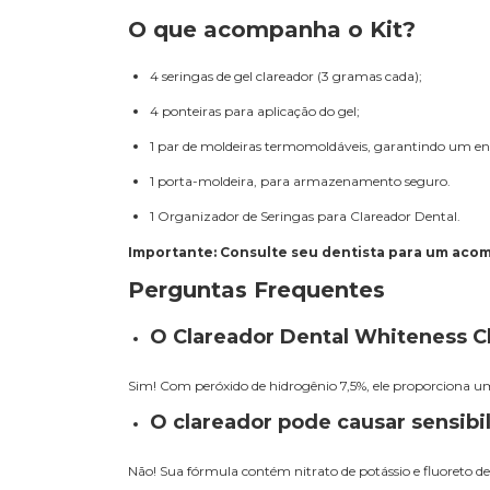
O que acompanha o Kit?
4 seringas de gel clareador (3 gramas cada);
4 ponteiras para aplicação do gel;
1
par de moldeiras termomoldáveis
, garantindo um en
1 porta-moldeira, para armazenamento seguro.
1 Organizador de Seringas para Clareador Dental.
Importante: Consulte seu dentista para um aco
Perguntas Frequentes
O Clareador Dental Whiteness C
Sim! Com peróxido de hidrogênio 7,5%, ele proporciona um
O clareador pode causar sensibi
Não! Sua fórmula contém nitrato de potássio e fluoreto de