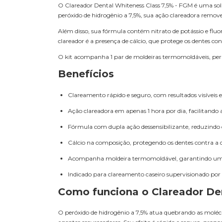
O
Clareador Dental Whiteness Class
7,5% - FGM é uma sol
peróxido de hidrogênio a 7,5%, sua ação clareadora remove
Além disso, sua fórmula contém nitrato de potássio e fluor
clareador é a presença de cálcio, que protege os dentes 
O kit acompanha 1 par de moldeiras termomoldáveis, perm
Benefícios
Clareamento rápido e seguro, com resultados visíveis 
Ação clareadora em apenas 1 hora por dia, facilitando a
Fórmula com dupla ação dessensibilizante, reduzindo 
Cálcio na composição, protegendo os dentes contra a 
Acompanha moldeira termomoldável, garantindo um a
Indicado para clareamento caseiro supervisionado por 
Como funciona o Clareador Den
O peróxido de hidrogênio a 7,5% atua quebrando as moléc