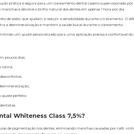
ução prática e segura para um clareamento dental caseiro supervisionado por
 manchas e devolve o brilho natural dos dentes em apenas 1 hora por dia.
eto de sódio, que ajudam a reduzir a sensibilidade durante o tratamento. O dife
contra a desmineralização e mantém a saúde bucal durante o clareamento.
itindo um ajuste personalizado para uma aplicação precisa e confortável do g
em poucos dias;
 rotina;
desconfortos;
desmineralização;
juste perfeito;
dentistas.
tal Whiteness Class 7,5%?
ulas de pigmentação nos dentes, eliminando manchas causadas por café, vinho,