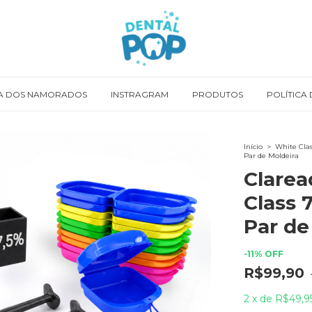
A DOS NAMORADOS
INSTRAGRAM
PRODUTOS
POLÍTICA
Início
>
White Clas
Par de Moldeira
Clarea
Class 7
Par de
-
11
%
OFF
R$99,90
2
x
de
R$49,9