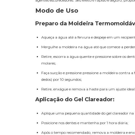
agentes escurecedores. Seu efeito é rápido e seguro, prop
Modo de Uso
Preparo da Moldeira Termomoldáv
Aqueça a água até a fervura e despeje em um recipien
Mergulhe a moldeira na água até que comece a perder
Retire, escorra a água quente e pressione sobre os de
molares;
Faça sucção e pressione pressione a moldeira contra a 
dedos) por 10 segundos;
Retire, enxágue e remova a haste para um ajuste ideal
Aplicação do Gel Clareador:
Aplique uma pequena quantidade do gel clareador na 
Posicione nos dentes e mantenha por 1 hora diária;
Após o tempo recomendado, remova a moldeira e en