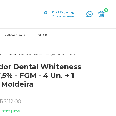
0
Olá!
Faça login
Ou cadastre-se
 DE PRIVACIDADE
ESTOJOS
s
>
Clareador Dental Whiteness Class 7,5% - FGM - 4 Un. + 1
dor Dental Whiteness
,5% - FGM - 4 Un. + 1
 Moldeira
R$112,00
5
sem juros