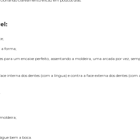
orcionando clareamento eficaz em poucos dias.
el:
te;
 a forma;
ntes para um encaixe perfeito, assentando a moldeira, uma arcada por vez, semp
face interna dos dentes (com a língua) e contra a face externa dos dentes (com 
.
moldeira;
xágue bem a boca.