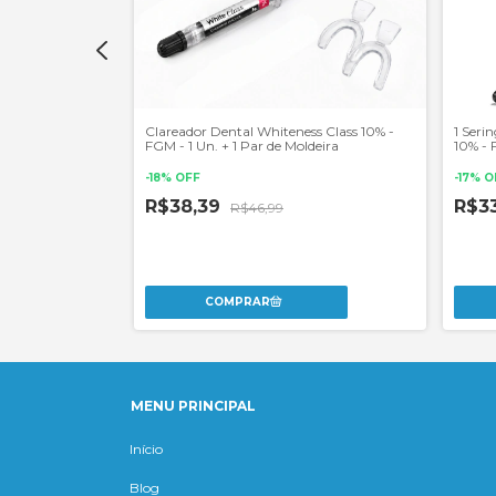
ss Class 10% -
Clareador Dental Whiteness Class 10% -
1 Seri
FGM - 1 Un. + 1 Par de Moldeira
10% -
-
18
%
OFF
-
17
%
O
R$38,39
R$3
R$46,99
MENU PRINCIPAL
Início
Blog