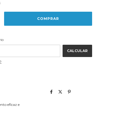
s
ALTERAR CEP
 CEP:
vio
CALCULAR
P
nto eficaz e