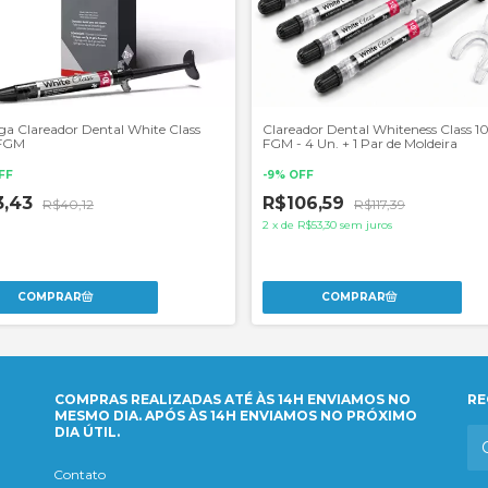
nga Clareador Dental White Class
Clareador Dental Whiteness Class 1
 FGM
FGM - 4 Un. + 1 Par de Moldeira
FF
-
9
%
OFF
3,43
R$106,59
R$40,12
R$117,39
2
x
de
R$53,30
sem juros
COMPRAS REALIZADAS ATÉ ÀS 14H ENVIAMOS NO
RE
MESMO DIA. APÓS ÀS 14H ENVIAMOS NO PRÓXIMO
DIA ÚTIL.
Contato