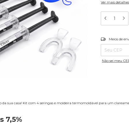
Ver mais detalhe
Entregas para o
Meios de en
Não sei meu CE
o da sua casa! Kit com 4 seringas e moldeira termomoldável para um clareame
s 7,5%